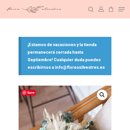
Hit enter to search or ESC to close
¡Estamos de vacaciones y la tienda
permanecerá cerrada hasta
Septiembre! Cualquier duda puedes
escribirnos a info@floressilvestres.es
Save