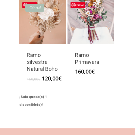
Save
Save
¡Oferta!
Ramo
Ramo
silvestre
Primavera
Natural Boho
160,00
€
El
El
120,00
€
160,00
€
precio
precio
original
actual
era:
es:
¡Solo queda(n) 1
160,00€.
120,00€.
disponible(s)!