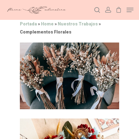
Portada
»
Home
»
Nuestros Trabajos
»
Complementos Florales
Hit enter to search or ESC to close