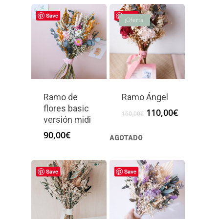
Save
Save
¡Oferta!
Ramo de
Ramo Ángel
flores basic
El
El
110,00
€
160,00
€
versión midi
precio
precio
original
actual
90,00
€
AGOTADO
era:
es:
160,00€.
110,00€.
Save
Save