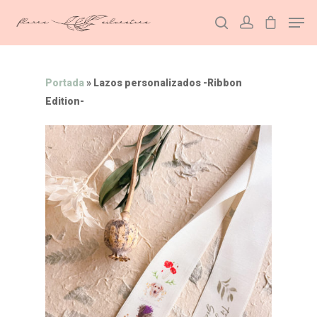
Portada
»
Lazos personalizados -Ribbon
Hit enter to search or ESC to close
Edition-