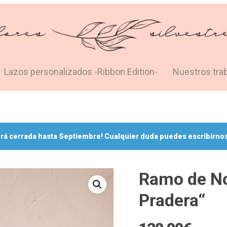
Lazos personalizados -Ribbon Edition-
Nuestros tra
rá cerrada hasta Septiembre! Cualquier duda puedes escribirnos
Ramo de No
Pradera“