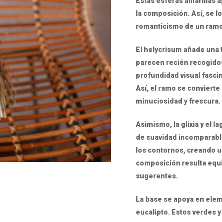
Estas esferas amarillas 
la composición. Así, se lo
romanticismo de un ramo
El helycrisum añade una 
parecen recién recogidos
profundidad visual fasci
Así, el ramo se convierte
minuciosidad y frescura.
Asimismo, la glixia y el 
de suavidad incomparabl
los contornos, creando un
composición resulta equil
sugerentes.
La base se apoya en elem
eucalipto. Estos verdes y