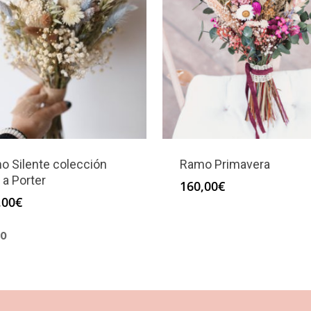
o Silente colección
Ramo Primavera
 a Porter
160,00
€
,00
€
O