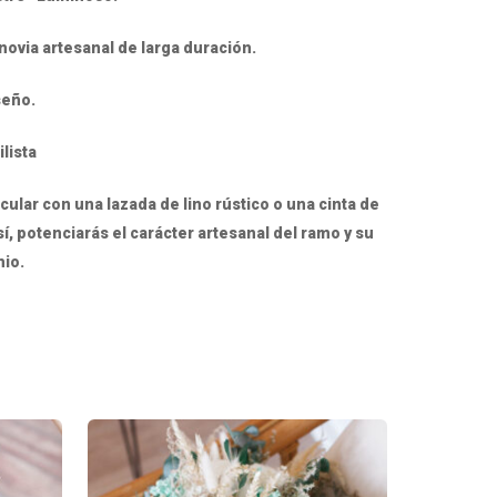
novia artesanal de larga duración.
seño.
lista
ular con una lazada de lino rústico o una cinta de
, potenciarás el carácter artesanal del ramo y su
mio.