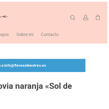
bajos
Sobre mí
Contacto
 a info@floressilvestres.es
via naranja «Sol de