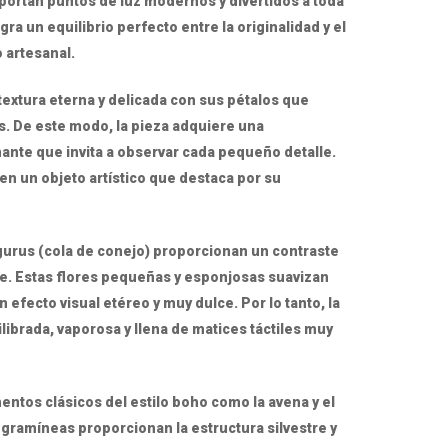
aportan puntos de luz modernos y divertidos a toda
gra un equilibrio perfecto entre la originalidad y el
 artesanal.
textura eterna y delicada con sus pétalos que
. De este modo, la pieza adquiere una
nante que invita a observar cada pequeño detalle.
 en un objeto artístico que destaca por su
lagurus (cola de conejo) proporcionan un contraste
e. Estas flores pequeñas y esponjosas suavizan
 efecto visual etéreo y muy dulce. Por lo tanto, la
ibrada, vaporosa y llena de matices táctiles muy
entos clásicos del estilo boho como la avena y el
 gramíneas proporcionan la estructura silvestre y