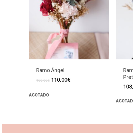
Ramo Ángel
Ram
Pret
El
El
110,00
€
160,00
€
precio
precio
108
original
actual
AGOTADO
era:
es:
AGOTAD
160,00€.
110,00€.