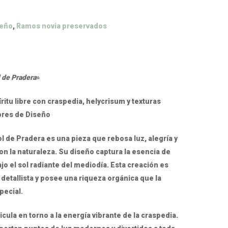
seño
,
Ramos novia preservados
 de Pradera
»
itu libre con craspedia, helycrisum y texturas
lores de Diseño
l de Pradera es una pieza que rebosa luz, alegría y
n la naturaleza. Su diseño captura la esencia de
o el sol radiante del mediodía. Esta creación es
tallista y posee una riqueza orgánica que la
ecial.
cula en torno a la energía vibrante de la craspedia.