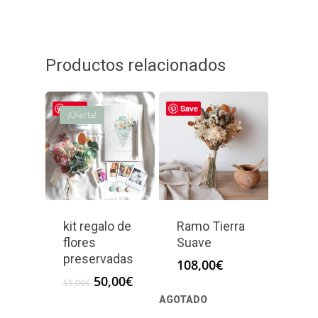
Productos relacionados
Save
Save
¡Oferta!
kit regalo de
Ramo Tierra
flores
Suave
preservadas
108,00
€
El
El
50,00
€
55,00
€
precio
precio
AGOTADO
original
actual