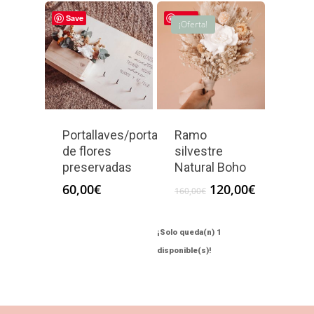
era:
es:
Save
Save
55,00€.
50,00€.
¡Oferta!
Portallaves/portamascarillas
Ramo
de flores
silvestre
preservadas
Natural Boho
El
El
60,00
€
120,00
€
160,00
€
precio
precio
original
actual
era:
es:
¡Solo queda(n) 1
160,00€.
120,00€.
disponible(s)!