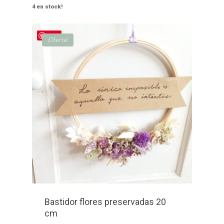
era:
es:
4 en stock!
50,00€.
42,00€.
Save
¡Oferta!
Bastidor flores preservadas 20
cm