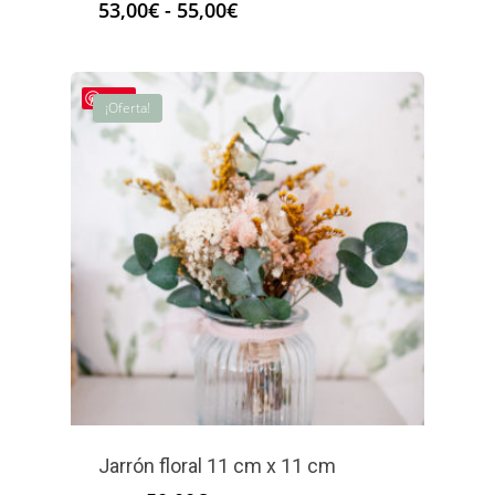
Rango
53,00
€
-
55,00
€
de
precios:
desde
Save
53,00€
¡Oferta!
hasta
55,00€
Jarrón floral 11 cm x 11 cm