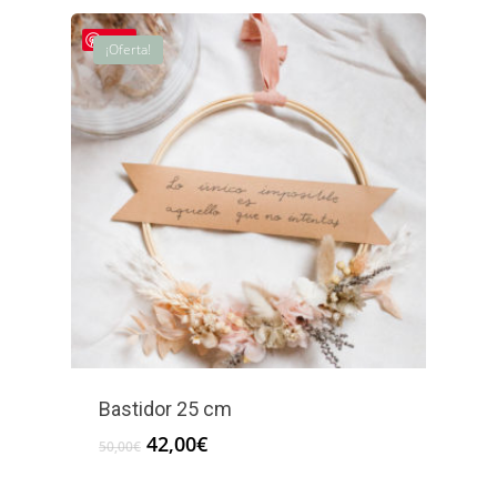
Save
¡Oferta!
Bastidor 25 cm
El
El
42,00
€
50,00
€
precio
precio
original
actual