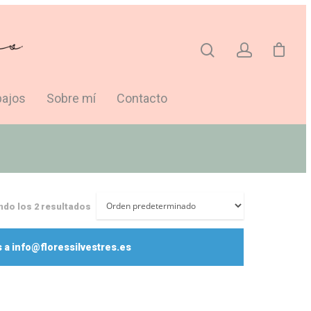
bajos
Sobre mí
Contacto
do los 2 resultados
 a info@floressilvestres.es