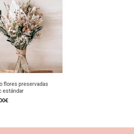
 flores preservadas
c estándar
00
€