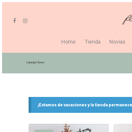
Home
Tienda
Novias
columpio flores
Hit enter to search or ESC to close
¡Estamos de vacaciones y la tienda permanece