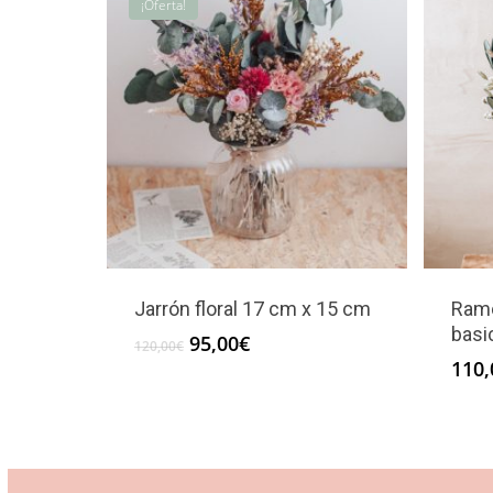
¡Oferta!
Jarrón floral 17 cm x 15 cm
Ramo
basi
El
El
95,00
€
120,00
€
precio
precio
110,
original
actual
era:
es:
120,00€.
95,00€.