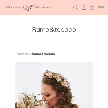
Ramo&tocado
Hit enter to search or ESC to close
Portada
»
Ramo&tocado