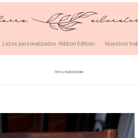
Lazos personalizados -Ribbon Edition-
Nuestros tra
Ramo y réplica otoñales