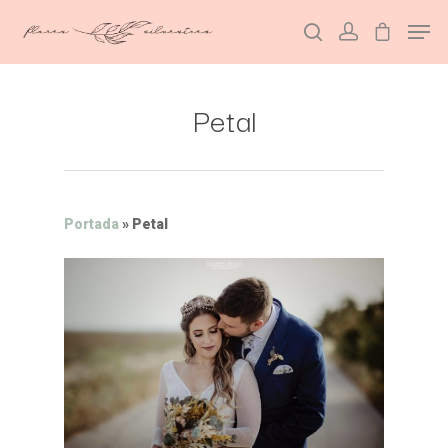
Petal
Hit enter to search or ESC to close
Portada
»
Petal