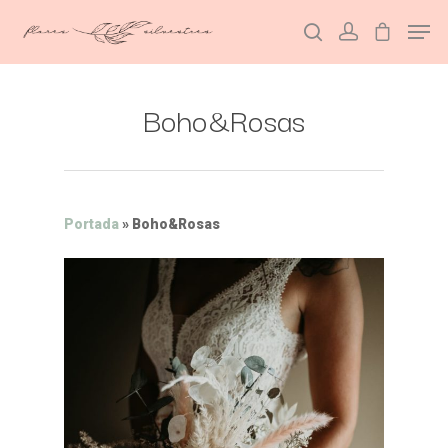
Boho&Rosas
Hit enter to search or ESC to close
Portada
»
Boho&Rosas