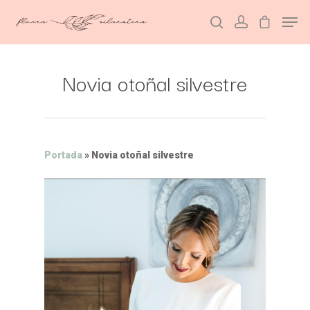
Novia otoñal silvestre
Hit enter to search or ESC to close
Portada
»
Novia otoñal silvestre