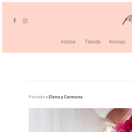
Home
Tienda
Novias
Portada
»
Elena y Carmona
Hit enter to search or ESC to close