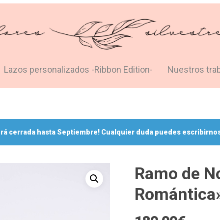
Lazos personalizados -Ribbon Edition-
Nuestros tra
rá cerrada hasta Septiembre! Cualquier duda puedes escribirnos
Ramo de No
Romántica