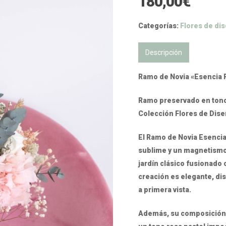
180,00
€
Categorías:
Flores de di
Descripción
Ramo de Novia «Esencia 
Ramo preservado en tonos
Colección Flores de Dis
El Ramo de Novia Esencia
sublime y un magnetismo 
jardín clásico fusionado 
creación es elegante, di
a primera vista.
Además, su composición s