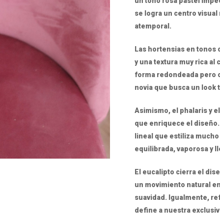
un tono rosa pastel impec
se logra un centro visual
atemporal.
Las hortensias en tonos
y una textura muy rica al
forma redondeada pero or
novia que busca un look t
Asimismo, el phalaris y el
que enriquece el diseño.
lineal que estiliza mucho
equilibrada, vaporosa y 
El eucalipto cierra el d
un movimiento natural en
suavidad. Igualmente, re
define a nuestra exclusi