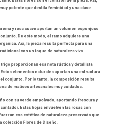
able. Estas flores son el corazón de la pieza. Así,
 muy potente que destila feminidad y una clase
 crema y rosa suave aportan un volumen esponjoso
 conjunto. De este modo, el ramo adquiere una
gánica. Así, la pieza resulta perfecta para una
radicional con un toque de naturaleza viva.
 trigo proporcionan esa nota rústica y detallista
 Estos elementos naturales aportan una estructura
 el conjunto. Por lo tanto, la composición resulta
llena de matices artesanales muy cuidados.
iseño con su verde empolvado, aportando frescura y
cantador. Estas hojas envuelven las rosas con
fuerzan esa estética de naturaleza preservada que
va colección Flores de Diseño.