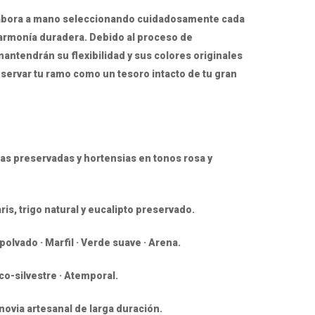
labora a mano seleccionando cuidadosamente cada
a armonía duradera. Debido al proceso de
mantendrán su flexibilidad y sus colores originales
nservar tu ramo como un tesoro intacto de tu gran
osas preservadas y hortensias en tonos rosa y
ris, trigo natural y eucalipto preservado.
olvado · Marfil · Verde suave · Arena.
ico-silvestre · Atemporal.
novia artesanal de larga duración.