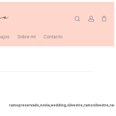
bajos
Sobre mí
Contacto
ramopreservado,novia,wedding,silvestre,ramosilvestre,ra