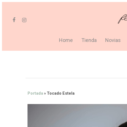
Home
Tienda
Novias
Portada
»
Tocado Estela
Hit enter to search or ESC to close