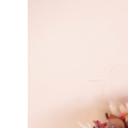
Hit enter to search or ESC to close