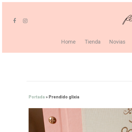
Home
Tienda
Novias
Portada
»
Prendido glixia
Hit enter to search or ESC to close