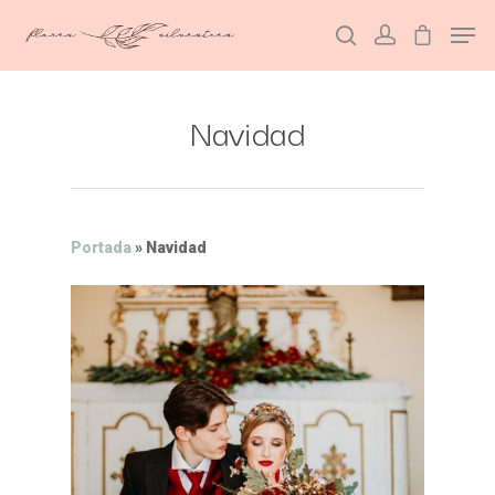
Navidad
Hit enter to search or ESC to close
Portada
»
Navidad