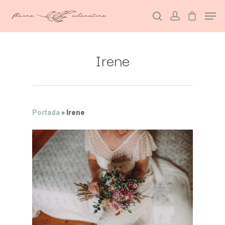
Irene
Hit enter to search or ESC to close
Portada
»
Irene