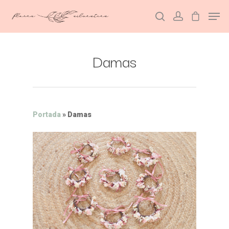
Damas
Hit enter to search or ESC to close
Portada
»
Damas