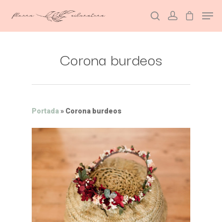
Corona burdeos
Hit enter to search or ESC to close
Portada
»
Corona burdeos