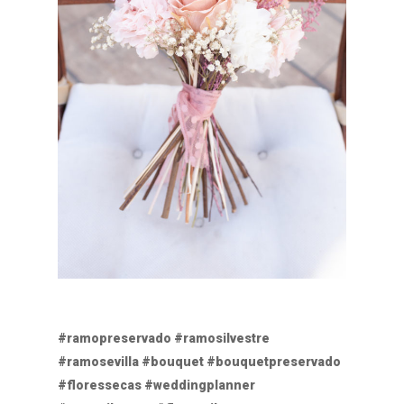
#ramopreservado #ramosilvestre
#ramosevilla #bouquet #bouquetpreservado
#floressecas #weddingplanner