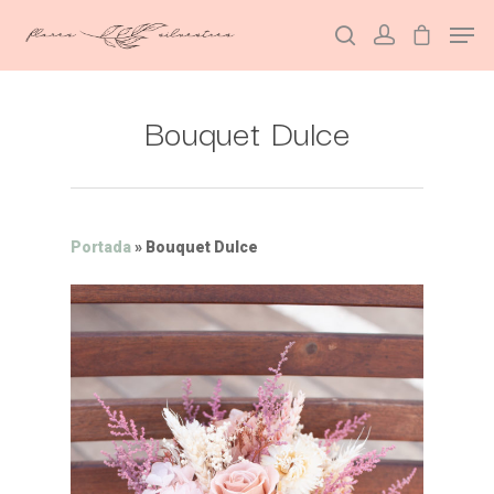
Bouquet Dulce
Hit enter to search or ESC to close
Portada
»
Bouquet Dulce