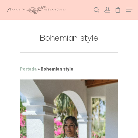
Bohemian style
Hit enter to search or ESC to close
Portada
»
Bohemian style