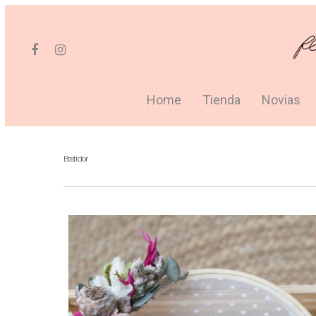
Home
Tienda
Novias
Bastidor
Hit enter to search or ESC to close