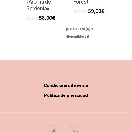
«Aroma de
Forest
Gardenia»
El
El
59,00
€
105,00
€
precio
precio
El
El
58,00
€
75,00
€
original
actual
precio
precio
era:
es:
original
actual
¡Solo queda(n) 1
105,00€.
59,00€.
era:
es:
disponible(s)!
75,00€.
58,00€.
Condiciones de venta
Política de privacidad