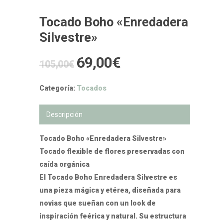
Tocado Boho «Enredadera
Silvestre»
El
El
69,00
€
105,00
€
precio
precio
original
actual
Categoría:
Tocados
era:
es:
Descripción
105,00€.
69,00€.
Tocado Boho «Enredadera Silvestre»
Tocado flexible de flores preservadas con
caída orgánica
El Tocado Boho Enredadera Silvestre es
una pieza mágica y etérea, diseñada para
novias que sueñan con un look de
inspiración feérica y natural. Su estructura