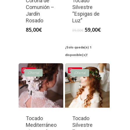
Corona de
Tocado
Comunión –
Silvestre
Jardín
“Espigas de
Rosado
Luz”
El
El
85,00
€
59,00
€
99,00
€
precio
precio
original
actual
era:
es:
¡Solo queda(n) 1
99,00€.
59,00€.
disponible(s)!
Save
Save
¡Oferta!
¡Oferta!
Tocado
Tocado
Mediterráneo
Silvestre