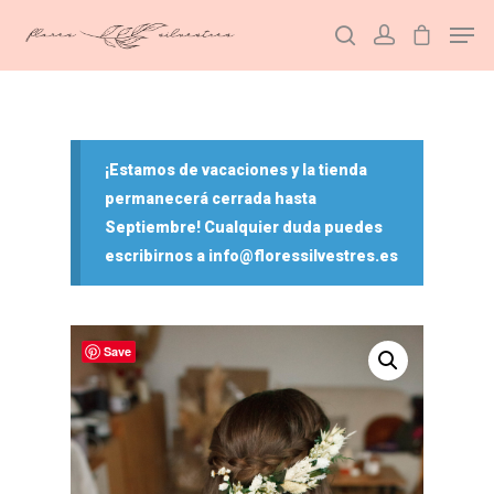
Hit enter to search or ESC to close
¡Estamos de vacaciones y la tienda
permanecerá cerrada hasta
Septiembre! Cualquier duda puedes
escribirnos a info@floressilvestres.es
Save