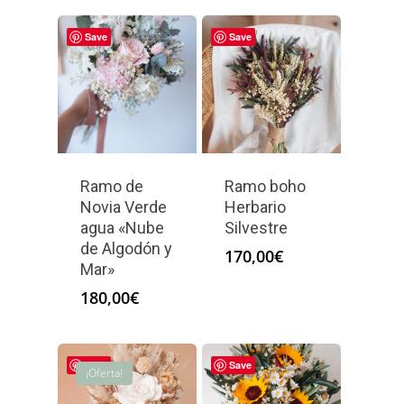
Save
Save
Ramo de
Ramo boho
Novia Verde
Herbario
agua «Nube
Silvestre
de Algodón y
170,00
€
Mar»
180,00
€
Save
Save
¡Oferta!