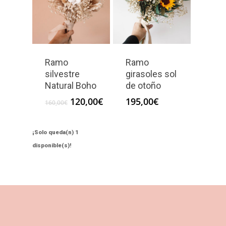
Ramo
Ramo
silvestre
girasoles sol
Natural Boho
de otoño
El
El
120,00
€
195,00
€
160,00
€
precio
precio
original
actual
era:
es:
¡Solo queda(n) 1
160,00€.
120,00€.
disponible(s)!