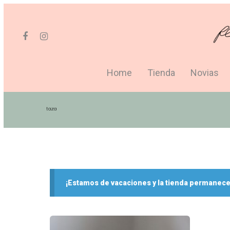
Home
Tienda
Novias
taza
Hit enter to search or ESC to close
¡Estamos de vacaciones y la tienda permanece