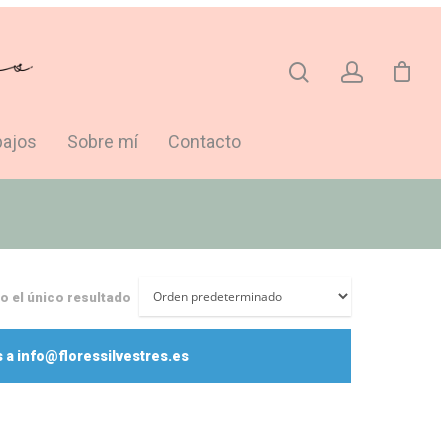
bajos
Sobre mí
Contacto
 el único resultado
 a info@floressilvestres.es