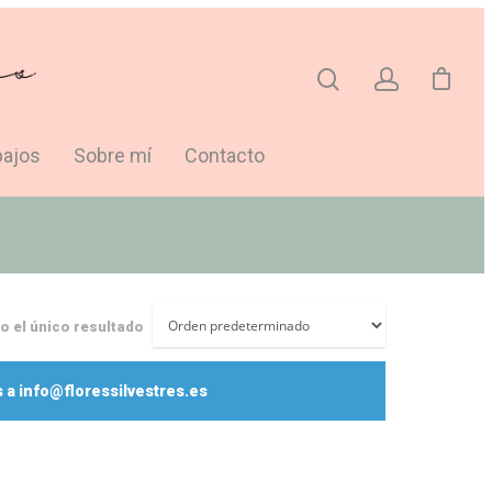
bajos
Sobre mí
Contacto
 el único resultado
 a info@floressilvestres.es