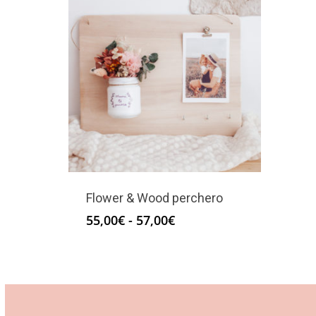
Flower & Wood perchero
Rango
55,00
€
-
57,00
€
de
precios:
desde
55,00€
hasta
57,00€