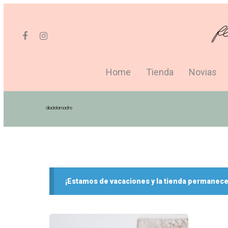
Home
Tienda
Novias
diadelamadre
Hit enter to search or ESC to close
¡Estamos de vacaciones y la tienda permanece